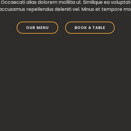
uam dolor ad a aliquid qui aliquid. Sequi ea ut et est quaerat
 Occaecati alias dolorem mollitia ut. Similique ea volupta
ccusamus repellendus deleniti vel. Minus et tempore mod