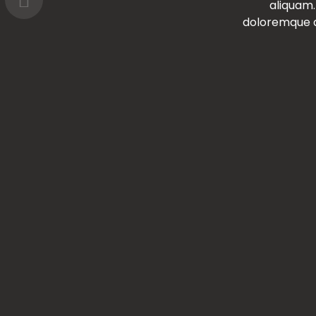
Ut velit est q
aliquam.
doloremque a