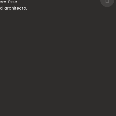
 sequi nihil ut
tem. Esse
i architecto.